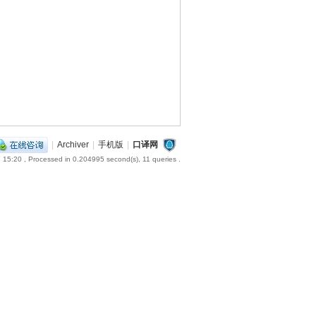
|
Archiver
|
手机版
|
口译网
 15:20
, Processed in 0.204995 second(s), 11 queries .