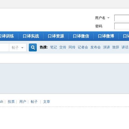
用户名
密码
口译训练
口译实战
口译资源
口译微信
口译微博
口
热搜:
笔记
交传
同传
记者会
发布会
演讲
致辞
讲话
帖子
搜
索
sh
|
投票
|
用户
|
帖子
|
文章