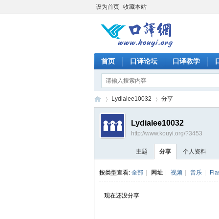
设为首页
收藏本站
首页
口译论坛
口译教学
Lydialee10032
分享
Lydialee10032
http://www.kouyi.org/?3453
口
›
›
主题
分享
个人资料
按类型查看:
全部
|
网址
|
视频
|
音乐
|
Fla
现在还没分享