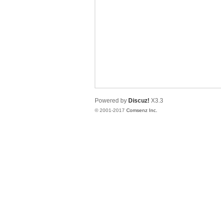
译
Powered by
Discuz!
X3.3
© 2001-2017
Comsenz Inc.
网