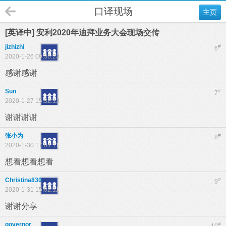
口译现场
主页
[英译中] 安利2020年迪拜业务大会现场交传
jizhizhi
#
6
2020-1-26 09:36:23
感谢感谢
Sun
#
7
2020-1-27 15:32:13
谢谢谢谢
张小为
#
8
2020-1-30 17:04:11
想看想看想看
Christina830
#
9
2020-1-31 15:02:11
谢谢分享
governor
#