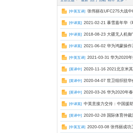
全部主题
最新
热门
热帖
精华
更多
张伟丽在UFC275大战
[
中英互译
]
译
2021-02-21 暴雪嘉
[
中译英
]
2018-08-23 大疆无人机
[
中译英
]
2021-06-02 华为鸿蒙
[
中译英
]
2021-03-31 华为20
[
中英互译
]
2020-11-16 2021
[
英译中
]
网
2020-04-07 世卫组
[
英译中
]
2020-03-26 华为20
[
英译中
]
中英意接力交传：中国援
[
中译英
]
2020-02-28 国际体
[
英译中
]
2020-03-08 张伟
[
中英互译
]