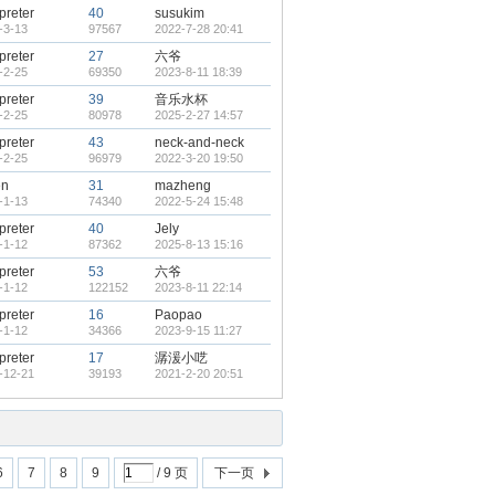
rpreter
40
susukim
-3-13
97567
2022-7-28 20:41
rpreter
27
六爷
-2-25
69350
2023-8-11 18:39
rpreter
39
音乐水杯
-2-25
80978
2025-2-27 14:57
rpreter
43
neck-and-neck
-2-25
96979
2022-3-20 19:50
en
31
mazheng
-1-13
74340
2022-5-24 15:48
rpreter
40
Jely
-1-12
87362
2025-8-13 15:16
rpreter
53
六爷
-1-12
122152
2023-8-11 22:14
rpreter
16
Paopao
-1-12
34366
2023-9-15 11:27
rpreter
17
潺湲小呓
-12-21
39193
2021-2-20 20:51
6
7
8
9
/ 9 页
下一页