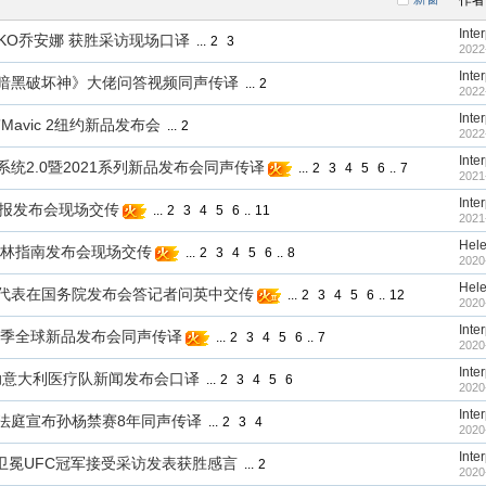
作者
Inte
中KO乔安娜 获胜采访现场口译
...
2
3
2022
Inte
年华《暗黑破坏神》大佬问答视频同声传译
...
2
2022
Inte
御”Mavic 2纽约新品发布会
...
2
2022
Inte
操作系统2.0暨2021系列新品发布会同声传译
...
2
3
4
5
6
..
7
2021
Inte
20年报发布会现场交传
...
2
3
4
5
6
..
11
2021
Hel
北京米其林指南发布会现场交传
...
2
3
4
5
6
..
8
2020
Hel
织驻华代表在国务院发布会答记者问英中交传
...
2
3
4
5
6
..
12
2020
Inte
20年春季全球新品发布会同声传译
...
2
3
4
5
6
..
7
2020
Inte
助意大利医疗队新闻发布会口译
...
2
3
4
5
6
2020
Inte
育仲裁法庭宣布孙杨禁赛8年同声传译
...
2
3
4
2020
Inte
丽成功卫冕UFC冠军接受采访发表获胜感言
...
2
2020