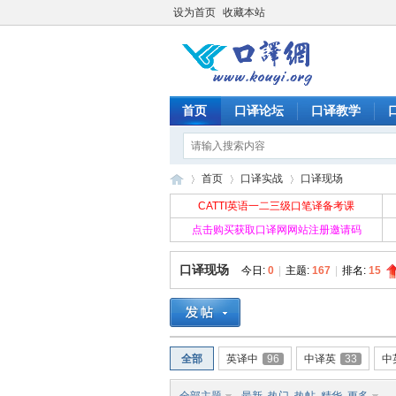
设为首页
收藏本站
首页
口译论坛
口译教学
首页
口译实战
口译现场
CATTI英语一二三级口笔译备考课
点击购买获取口译网网站注册邀请码
口
»
›
›
口译现场
今日:
0
|
主题:
167
|
排名:
15
全部
英译中
96
中译英
33
中