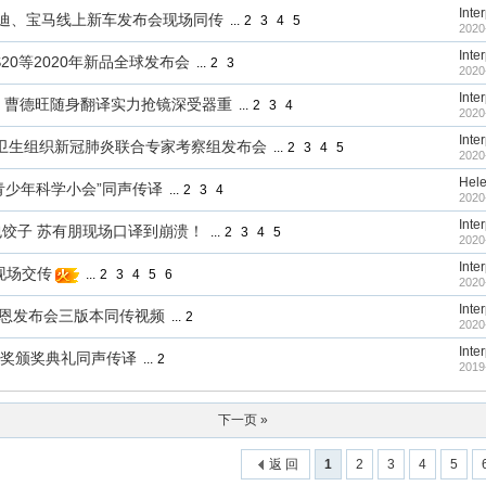
Inte
车展奥迪、宝马线上新车发布会现场同传
...
2
3
4
5
2020
Inte
xy S20等2020年新品全球发布会
...
2
3
2020
Inte
 曹德旺随身翻译实力抢镜深受器重
...
2
3
4
2020
Inte
—世界卫生组织新冠肺炎联合专家考察组发布会
...
2
3
4
5
2020
Hel
“腾讯青少年科学小会”同声传译
...
2
3
4
2020
Inte
饺子 苏有朋现场口译到崩溃！
...
2
3
4
5
2020
Inte
现场交传
...
2
3
4
5
6
2020
Inte
EO戈恩发布会三版本同传视频
...
2
2020
Inte
年诺贝尔奖颁奖典礼同声传译
...
2
2019
下一页 »
返 回
1
2
3
4
5