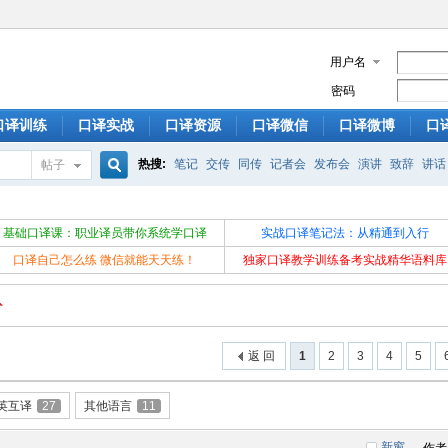
用户名
密码
口译训练
口译实战
口译资源
口译微信
口译微博
口
热搜:
笔记
交传
同传
记者会
发布会
演讲
致辞
讲话
帖子
搜
基础口译课：职业译员带你系统学口译
实战口译笔记法：从精通到入行
口译自己怎么练 微信就能天天练！
独家口译教学训练备考实战精华语料库
索
返 回
1
2
3
4
5
英互译
27
其他语言
11
新窗