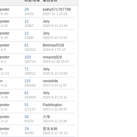
回复/查看
最后发表
rpreter
29
kathy571767798
-6-29
34202
2025-12-1 23:04
rpreter
12
Jely
-6-29
10907
2025-8-13 14:49
rpreter
12
Jely
-6-29
12640
2025-8-13 14:52
rpreter
61
Belinda5528
-6-8
102313
2024-8-7 07:10
rpreter
103
vivianlq926
-4-2
185714
2024-12-30 15:57
en
71
Jely
-11-21
188412
2025-8-13 15:00
en
115
raniwhite
-4-11
249156
2022-9-19 11:07
rpreter
61
Jely
-3-28
153429
2025-8-13 15:11
rpreter
51
Paddington
-3-21
117124
2023-2-11 09:43
rpreter
34
六爷
-3-13
87570
2023-8-11 22:36
rpreter
19
音乐水杯
-3-13
40760
2025-2-27 15:19