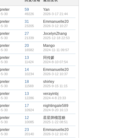
回复/查看
最后发表
rpreter
59
Yan
-5-30
49226
2026-3-17 21:44
rpreter
31
Emmanuelle20
-5-30
23205
2026-3-12 10:27
rpreter
27
JocelynZhang
-5-30
21339
2025-12-18 22:53
rpreter
20
Mango
-5-30
16582
2024-11-11 09:57
rpreter
13
同传媛
-5-30
11424
2024-8-10 07:54
rpreter
14
Emmanuelle20
-5-30
10234
2026-3-12 10:37
rpreter
18
shirley
-5-30
11569
2025-9-15 11:15
rpreter
13
verayinbj
-5-30
12286
2024-4-8 23:33
rpreter
17
nightingale589
-5-30
10924
2024-9-20 16:13
rpreter
12
星星牌榴莲糖
-5-30
10085
2025-1-22 08:51
rpreter
23
Emmanuelle20
-5-30
20140
2026-3-12 10:43