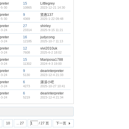
rpreter
15
Littlegrey
-5-30
10865
2023-12-21 14:30
rpreter
9
贤惠137
-5-30
4369
2025-1-22 09:48
rpreter
27
shirley
-3-24
23314
2025-9-15 11:21
rpreter
16
judycong
-3-24
12185
2025-10-7 11:13
rpreter
12
vivi2010uk
-3-24
7608
2025-6-2 18:02
rpreter
15
Mariposa1788
-3-24
11302
2024-4-3 19:00
rpreter
9
dearinterpreter
-3-24
5130
2023-12-4 21:33
rpreter
6
潺湲小呓
-3-24
4273
2025-10-27 10:41
rpreter
6
dearinterpreter
-3-24
5219
2023-12-4 21:34
10
... 27
/ 27 页
下一页