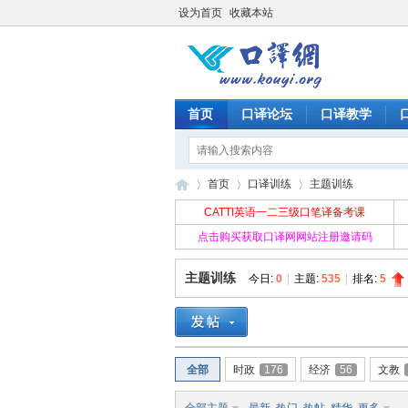
设为首页
收藏本站
首页
口译论坛
口译教学
首页
口译训练
主题训练
CATTI英语一二三级口笔译备考课
点击购买获取口译网网站注册邀请码
口
»
›
›
主题训练
今日:
0
|
主题:
535
|
排名:
5
全部
时政
176
经济
56
文教