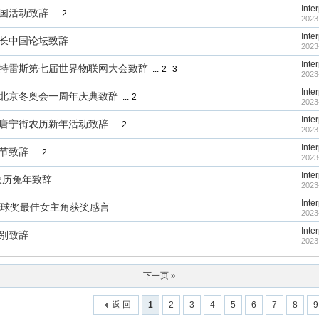
Inte
裁中国活动致辞
...
2
2023
Inte
董事长中国论坛致辞
2023
Inte
书长古特雷斯第七届世界物联网大会致辞
...
2
3
2023
Inte
会主席北京冬奥会一周年庆典致辞
...
2
2023
Inte
苏纳克唐宁街农历新年活动致辞
...
2
2023
Inte
春节致辞
...
2
2023
Inte
国农历兔年致辞
2023
Inte
0届金球奖最佳女主角获奖感言
2023
Inte
告别致辞
2023
下一页 »
返 回
1
2
3
4
5
6
7
8
9