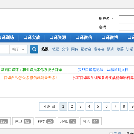
用户名
密码
口译训练
口译实战
口译资源
口译微信
口译微博
口
热搜:
笔记
交传
同传
记者会
发布会
演讲
致辞
讲话
帖子
搜
基础口译课：职业译员带你系统学口译
实战口译笔记法：从精通到入行
口译自己怎么练 微信就能天天练！
独家口译教学训练备考实战精华语料库
索
返 回
1
2
3
4
5
6
7
8
9
120
体卫
82
科技
15
环境
42
社会
44
新窗