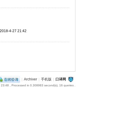
2018-4-27 21:42
|
Archiver
|
手机版
|
口译网
 23:48
, Processed in 0.308983 second(s), 16 queries .