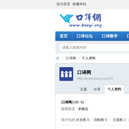
设为首页
收藏本站
首页
口译论坛
口译教学
口译网
个人资料
口译网
http://www.kouyi.org/?6
口
›
›
主题
分享
个人资料
口译网
(UID: 6)
邮箱状态
未验证
统计信息
好友数 0
|
回帖数 0
|
主题数 2
|