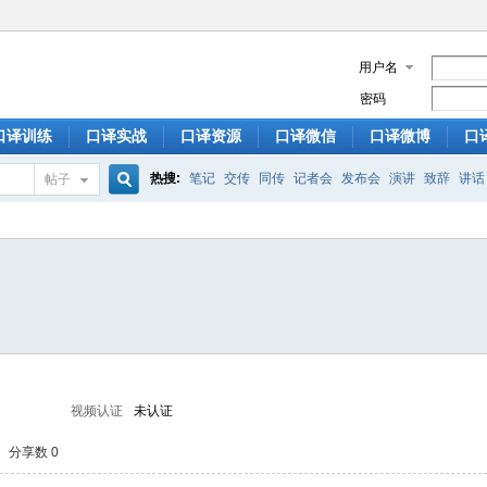
用户名
密码
口译训练
口译实战
口译资源
口译微信
口译微博
口
热搜:
笔记
交传
同传
记者会
发布会
演讲
致辞
讲话
帖子
搜
索
视频认证
未认证
分享数 0