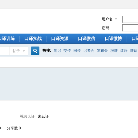
用户名
密码
口译训练
口译实战
口译资源
口译微信
口译微博
口
热搜:
笔记
交传
同传
记者会
发布会
演讲
致辞
讲话
帖子
搜
索
视频认证
未认证
0
|
分享数 0